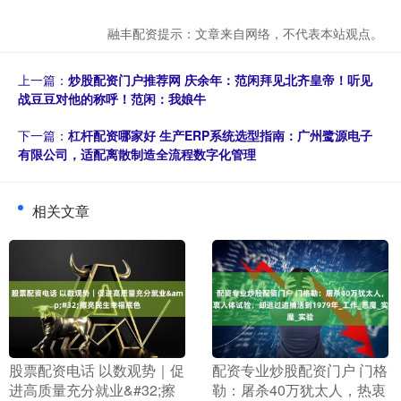
融丰配资提示：文章来自网络，不代表本站观点。
上一篇：
炒股配资门户推荐网 庆余年：范闲拜见北齐皇帝！听见
战豆豆对他的称呼！范闲：我娘牛
下一篇：
杠杆配资哪家好 生产ERP系统选型指南：广州鹭源电子
有限公司，适配离散制造全流程数字化管理
相关文章
​股票配资电话 以数观势｜促
​配资专业炒股配资门户 门格
进高质量充分就业&#32;擦
勒：屠杀40万犹太人，热衷