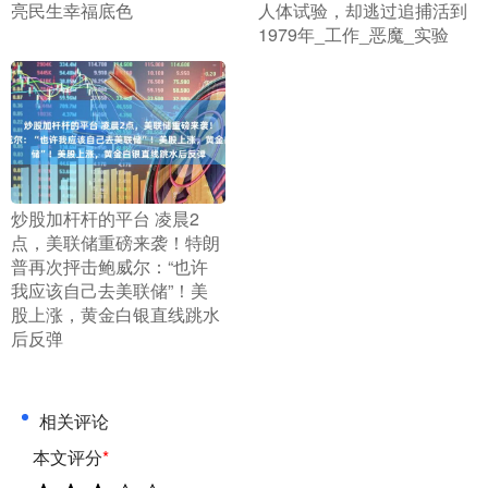
亮民生幸福底色
人体试验，却逃过追捕活到
1979年_工作_恶魔_实验
​炒股加杆杆的平台 凌晨2
点，美联储重磅来袭！特朗
普再次抨击鲍威尔：“也许
我应该自己去美联储”！美
股上涨，黄金白银直线跳水
后反弹
相关评论
本文评分
*