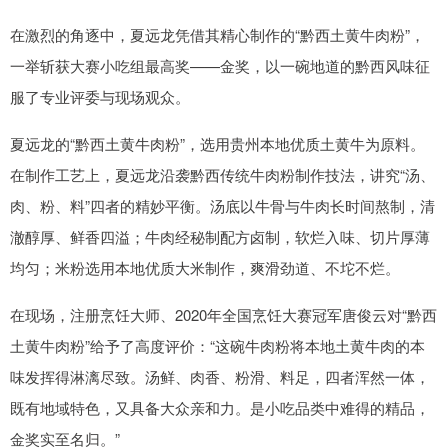
在激烈的角逐中，夏远龙凭借其精心制作的“黔西土黄牛肉粉”，
一举斩获大赛小吃组最高奖——金奖，以一碗地道的黔西风味征
服了专业评委与现场观众。
夏远龙的“黔西土黄牛肉粉”，选用贵州本地优质土黄牛为原料。
在制作工艺上，夏远龙沿袭黔西传统牛肉粉制作技法，讲究“汤、
肉、粉、料”四者的精妙平衡。汤底以牛骨与牛肉长时间熬制，清
澈醇厚、鲜香四溢；牛肉经秘制配方卤制，软烂入味、切片厚薄
均匀；米粉选用本地优质大米制作，爽滑劲道、不坨不烂。
在现场，注册烹饪大师、2020年全国烹饪大赛冠军唐俊云对“黔西
土黄牛肉粉”给予了高度评价：“这碗牛肉粉将本地土黄牛肉的本
味发挥得淋漓尽致。汤鲜、肉香、粉滑、料足，四者浑然一体，
既有地域特色，又具备大众亲和力。是小吃品类中难得的精品，
金奖实至名归。”